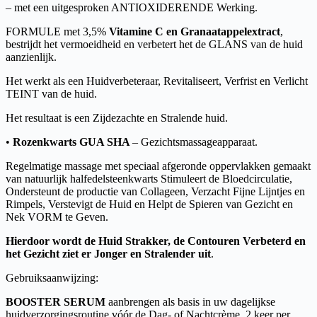
– met een uitgesproken ANTIOXIDERENDE Werking.
FORMULE met 3,5%
Vitamine C en Granaatappelextract
,
bestrijdt het vermoeidheid en verbetert het de GLANS van de huid
aanzienlijk.
Het werkt als een Huidverbeteraar, Revitaliseert, Verfrist en Verlicht
TEINT van de huid.
Het resultaat is een Zijdezachte en Stralende huid.
•
Rozenkwarts GUA SHA
– Gezichtsmassageapparaat.
Regelmatige massage met speciaal afgeronde oppervlakken gemaakt
van natuurlijk halfedelsteenkwarts Stimuleert de Bloedcirculatie,
Ondersteunt de productie van Collageen, Verzacht Fijne Lijntjes en
Rimpels, Verstevigt de Huid en Helpt de Spieren van Gezicht en
Nek VORM te Geven.
Hierdoor wordt de Huid Strakker, de Contouren Verbeterd en
het Gezicht ziet er Jonger en Stralender uit
.
Gebruiksaanwijzing:
BOOSTER SERUM
aanbrengen als basis in uw dagelijkse
huidverzorgingsroutine vóór de Dag- of Nachtcrème. 2 keer per