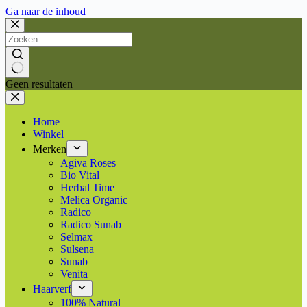
Ga naar de inhoud
Geen resultaten
Home
Winkel
Merken
Agiva Roses
Bio Vital
Herbal Time
Melica Organic
Radico
Radico Sunab
Selmax
Sulsena
Sunab
Venita
Haarverf
100% Natural