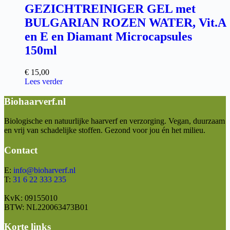
GEZICHTREINIGER GEL met
BULGARIAN ROZEN WATER, Vit.A
en E en Diamant Microcapsules
150ml
€
15,00
Lees verder
Biohaarverf.nl
Biologische en natuurlijke haarverf en verzorging. Vegan, duurzaam
en vrij van schadelijke stoffen. Gezond voor jou én het milieu.
Contact
E:
info@bioharverf.nl
T:
31 6 22 333 235
KvK: 09155010
BTW: NL220063473B01
Korte links