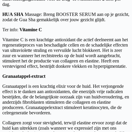
dag.
HUA SHA
Massage: Breng BOOSTER SERUM aan op je gezicht,
zodat de Gua Sha gemakkelijk over jouw gezicht glijdt.
Ter info:
Vitamine C
Vitamine C is een krachtige antioxidant die actief deelneemt aan het
regeneratieproces van beschadigde cellen en de schadelijke effecten
van ultraviolette straling en vervuilde lucht blokkeert. Het is zeer
zuur en wanneer het rechtstreeks op de huid wordt aangebracht,
stimuleert het de productie van collageen en elastine. Heeft een
verstevigend effect, bestrijdt donkere vlekken en hyperpigmentatie.
Granaatappel-extract
Granaatappel is een krachtig elixir voor de huid. Het verjongende
effect is te danken aan antioxidanten, die enerzijds vrije radicalen
bestrijden, die de belangrijkste oorzaak zijn van huidveroudering, en
anderzijds fibroblasten stimuleren die collageen en elastine
produceren. Granaatappelextract stimuleert keratinocyten, die de
celregeneratie bevorderen.
Collageen zorgt voor stevigheid, terwijl elastine ervoor zorgt dat de
huid kan uitrekken (zoals wanneer we expressief zijn met ons