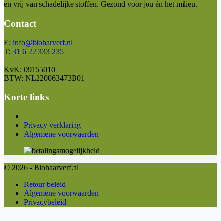
en vrij van schadelijke stoffen. Gezond voor jou én het milieu.
Contact
E:
info@bioharverf.nl
T:
31 6 22 333 235
KvK: 09155010
BTW: NL220063473B01
Korte links
Privacy verklaring
Algemene voorwaarden
© 2026 - Biohaarverf.nl
Retour beleid
Algemene voorwaarden
Privacybeleid