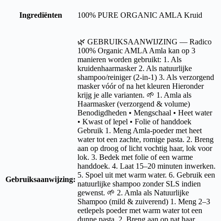
Ingrediënten
100% PURE ORGANIC AMLA Kruid
🌿 GEBRUIKSAANWIJZING — Radico
100% Organic AMLA Amla kan op 3
manieren worden gebruikt: 1. Als
kruidenhaarmasker 2. Als natuurlijke
shampoo/reiniger (2-in-1) 3. Als verzorgend
masker vóór of na het kleuren Hieronder
krijg je alle varianten. 🌱 1. Amla als
Haarmasker (verzorgend & volume)
Benodigdheden • Mengschaal • Heet water
• Kwast of lepel • Folie of handdoek
Gebruik 1. Meng Amla-poeder met heet
water tot een zachte, romige pasta. 2. Breng
aan op droog of licht vochtig haar, lok voor
lok. 3. Bedek met folie of een warme
handdoek. 4. Laat 15–20 minuten inwerken.
5. Spoel uit met warm water. 6. Gebruik een
Gebruiksaanwijzing:
natuurlijke shampoo zonder SLS indien
gewenst. 🌱 2. Amla als Natuurlijke
Shampoo (mild & zuiverend) 1. Meng 2–3
eetlepels poeder met warm water tot een
dunne pasta. 2. Breng aan op nat haar,