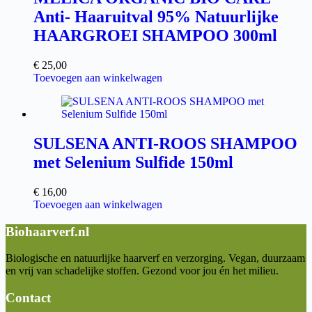
Anti- Haaruitval 95% Natuurlijke
HAARGROEI SHAMPOO 300ml
€
25,00
Toevoegen aan winkelwagen
SULSENA ANTI-ROOS SHAMPOO
met Selenium Sulfide 150ml
€
16,00
Toevoegen aan winkelwagen
Biohaarverf.nl
Biologische en natuurlijke haarverf en verzorging. Vegan, duurzaam
en vrij van schadelijke stoffen. Gezond voor jou én het milieu.
Contact