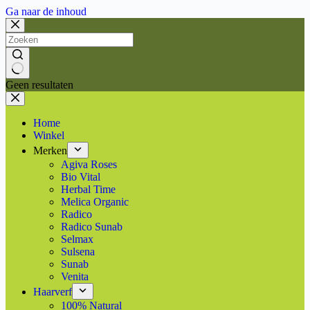
Ga naar de inhoud
Geen resultaten
Home
Winkel
Merken
Agiva Roses
Bio Vital
Herbal Time
Melica Organic
Radico
Radico Sunab
Selmax
Sulsena
Sunab
Venita
Haarverf
100% Natural