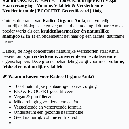
Radico ORGANIC AMLA – 100% Natuurlijke BIO Vegan
Haarverzorging | Volume, Vitaliteit & Versterkende
Kruidenformule | ECOCERT Gecertificeerd | 100g
Ontdek de kracht van
Radico Organic Amla
, een volledig
natuurlijke, biologische en vegan haarbehandeling. Dit pure Amla-
poeder werkt als een
kruidenhaarmasker én natuurlijke
shampoo (2-in-1)
en ondersteunt het haar op een zachte, duurzame
manier.
Dankzij de hoge concentratie natuurlijke werkstoffen staat Amla
bekend om zijn
versterkende, zuiverende en revitaliserende
eigenschappen. Deze groene behandeling zorgt voor meer
volume,
frisheid en natuurlijke vitaliteit
.
🌿
Waarom kiezen voor Radico Organic Amla?
100% natuurlijke plantaardige haarverzorging
BIO & ECOCERT-gecertificeerd
Vegan & proefdiervrij
Milde reiniging zonder chemicaliën
Versterkende en verzorgende formule
Ondersteunt een gezonde haarconditie
Geeft natuurlijk volume en frisheid