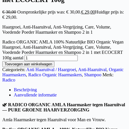
€
30,00
Oorspronkelijke prijs was: € 30,00.
€
29,00
Huidige prijs is:
€ 29,00.
Haargroei, Anti-Haaruitval, Anti-Vergrijzing, Care, Volume,
Voedende Poeder Haarmasker en Shampoo 2 in 1
Radico ORGANIC AMLA 100% Natuurlijke BIO Organic Vegan
Haargroei, Anti-Haaruitval, Anti-Vergrijzing, Care, Volume,
Voedende Poeder Haarmasker en Shampoo 2 in 1 met ECOCERT
100g aantal
Toevoegen aan winkelwagen
Categorieën:
Anti Haaruitval / Haargroei
,
Anti-Haaruitval
,
Organic
Haarmaskers
,
Radico Organic Haarmaskers
,
Shampoo
Merk:
Radico
Beschrijving
Aanvullende informatie
🌿
RADICO ORGANIC AMLA Haarmasker tegen Haaruitval
— PURE GROENE HAARVERZORGING
Amla Haarmasker tegen Haaruitval voor Man en Vrouw.