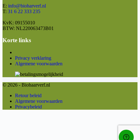
E:
info@bioharverf.nl
T:
31 6 22 333 235
KvK: 09155010
BTW: NL220063473B01
Korte links
Privacy verklaring
Algemene voorwaarden
© 2026 - Biohaarverf.nl
Retour beleid
Algemene voorwaarden
Privacybeleid